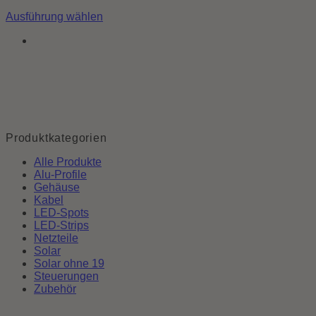
Ausführung wählen
Dieses
Produkt
weist
mehrere
Varianten
auf.
Die
Optionen
können
Produktkategorien
auf
der
Alle Produkte
Produktseite
Alu-Profile
gewählt
Gehäuse
werden
Kabel
LED-Spots
LED-Strips
Netzteile
Solar
Solar ohne 19
Steuerungen
Zubehör
P