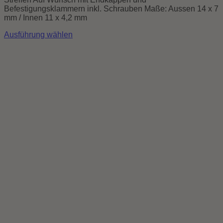
Befestigungsklammern inkl. Schrauben Maße: Aussen 14 x 7
mm / Innen 11 x 4,2 mm
Ausführung wählen
Dieses
Produkt
weist
mehrere
Varianten
auf.
Die
Optionen
können
auf
der
Produktseite
gewählt
werden