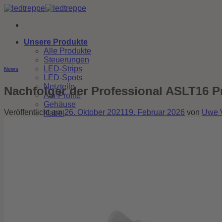
Zum
Inhalt
springen
Unsere Produkte
Alle Produkte
Steuerungen
LED-Strips
News
LED-Spots
Netzteile
Nachfolger der Professional ASLT16 Pr
Alu-Profile
Gehäuse
Veröffentlicht am
26. Oktober 2021
19. Februar 2026
von
Uwe 
Kabel
Zubehör
Solar
Über uns
Die Geschichte
Sicherheit
Made in Germany
FAQ
Kontakt
Merkzettel
Suchen
nach: