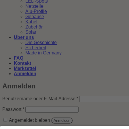
LED-Spots
Netzteile
Alu-Profile
Gehäuse
Kabel
Zubehör
Solar
Über uns
Die Geschichte
Sicherheit
Made in Germany
FAQ
Kontakt
Merkzettel
Anmelden
Anmelden
Erforderlich
Benutzername oder E-Mail-Adresse
*
Erforderlich
Passwort
*
Angemeldet bleiben
Anmelden